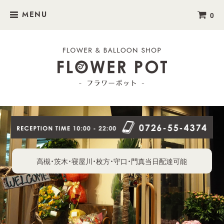
0
MENU
高槻・茨木・寝屋川・枚方・守口・門真当日配達可能