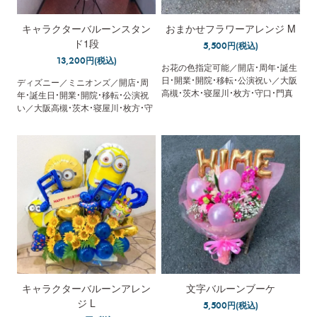
キャラクターバルーンスタン
おまかせフラワーアレンジ M
ド1段
5,500円(税込)
13,200円(税込)
お花の色指定可能／開店・周年・誕生
日・開業・開院・移転・公演祝い／大阪
ディズニー／ミニオンズ／開店・周
高槻・茨木・寝屋川・枚方・守口・門真
年・誕生日・開業・開院・移転・公演祝
／配達・回収／立札無料
い／大阪高槻・茨木・寝屋川・枚方・守
口・門真／配達・回収／立札無料
キャラクターバルーンアレン
文字バルーンブーケ
ジ L
5,500円(税込)