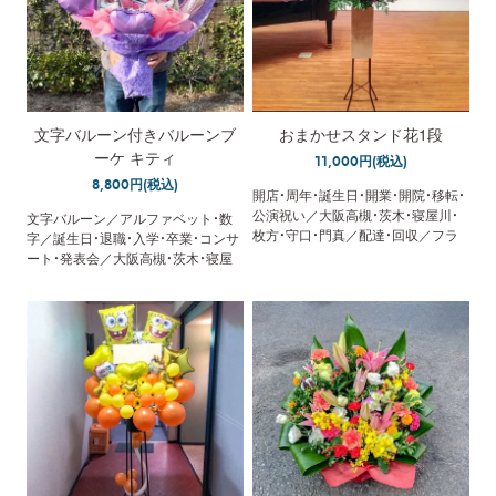
文字バルーン付きバルーンブ
おまかせスタンド花1段
ーケ キティ
11,000円(税込)
8,800円(税込)
開店・周年・誕生日・開業・開院・移転・
公演祝い／大阪高槻・茨木・寝屋川・
文字バルーン／アルファベット・数
枚方・守口・門真／配達・回収／フラ
字／誕生日・退職・入学・卒業・コンサ
ワースタンド／立札無料
ート・発表会／大阪高槻・茨木・寝屋
川・枚方・守口・門真／配達／メッセ
ージカード無料