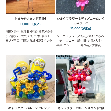
おまかせスタンド花1段
シルクフラワー＆ディズニーぬいぐ
るみブーケ
11,000円(税込)
11,000円(税込)
開店・周年・誕生日・開業・開院・移転・
公演祝い／大阪高槻・茨木・寝屋川・
シルクフラワー／造花／ぬいぐるみ
枚方・守口・門真／配達・回収／フラ
／ディズニー／誕生日・退職・入学・
ワースタンド／立札無料
卒業・コンサート・発表会／大阪高
槻・茨木・寝屋川・枚方・守口・門真／
配達
キャラクターバルーンアレンジ L
キャラクターバルーンスタンド2段