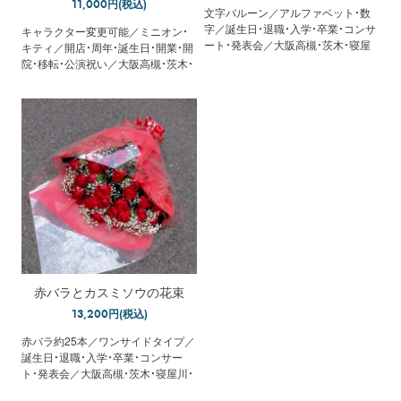
11,000円(税込)
文字バルーン／アルファベット・数
字／誕生日・退職・入学・卒業・コンサ
キャラクター変更可能／ミニオン・
ート・発表会／大阪高槻・茨木・寝屋
キティ／開店・周年・誕生日・開業・開
川・枚方・守口・門真／配達／メッセ
院・移転・公演祝い／大阪高槻・茨木・
ージカード無料
寝屋川・枚方・守口・門真／配達・回収
／立札無料
赤バラとカスミソウの花束
13,200円(税込)
赤バラ約25本／ワンサイドタイプ／
誕生日・退職・入学・卒業・コンサー
ト・発表会／大阪高槻・茨木・寝屋川・
枚方・守口・門真／配達／メッセージ