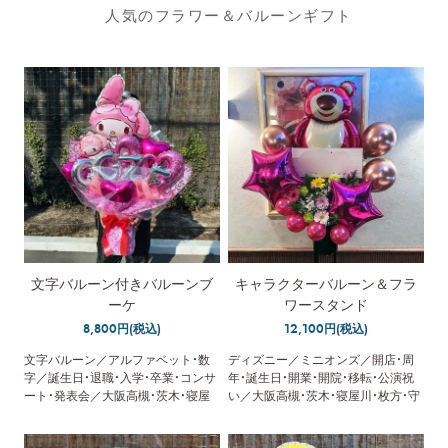
人気のフラワー＆バルーンギフト
文字バルーン付きバルーンブ
キャラクターバルーン＆フラ
ーケ
ワースタンド
8,800円(税込)
12,100円(税込)
文字バルーン／アルファベット・数
ディズニー／ミニオンズ／開店・周
字／誕生日・退職・入学・卒業・コンサ
年・誕生日・開業・開院・移転・公演祝
ート・発表会／大阪高槻・茨木・寝屋
い／大阪高槻・茨木・寝屋川・枚方・守
川・枚方・守口・門真／配達／メッセ
口・門真／配達・回収／立札無料
ージカード無料