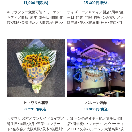
11,000円(税込)
15,400円(税込)
キャラクター変更可能／ミニオン・
ディズニー／キティ／開店・周年・誕
キティ／開店・周年・誕生日・開業・開
生日・開業・開院・移転・公演祝い／大
院・移転・公演祝い／大阪高槻・茨木・
阪高槻・茨木・寝屋川・枚方・守口・門
寝屋川・枚方・守口・門真／配達・回収
真／配達・回収／立札無料
／立札無料
ヒマワリの花束
バルーン装飾
8,250円(税込)
33,000円(税込)
ヒマワリ50本／ワンサイドタイプ／
バルーンの色変更可能／誕生日・開
誕生日・退職・入学・卒業・コンサー
店・周年祝い・ウェディングパーティ
ト・発表会／大阪高槻・茨木・寝屋川・
／LED・文字バルーン／大阪高槻・茨