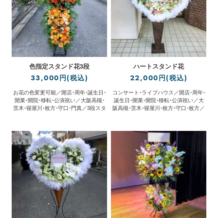
色指定スタンド花3段
ハートスタンド花
33,000円(税込)
22,000円(税込)
お花の色変更可能／開店・周年・誕生日・
コンサート・ライブハウス／開店・周年・
開業・開院・移転・公演祝い／大阪高槻・
誕生日・開業・開院・移転・公演祝い／大
茨木・寝屋川・枚方・守口・門真／3段スタ
阪高槻・茨木・寝屋川・枚方・守口・枚方／
ンド／配達・回収／立札無料
配達・回収／立札無料