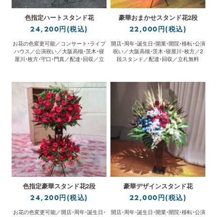
色指定ハートスタンド花
豪華おまかせスタンド花2段
24,200円(税込)
22,000円(税込)
お花の色変更可能／コンサート・ライブ
開店・周年・誕生日・開業・開院・移転・公演
ハウス／公演祝い／大阪高槻・茨木・寝
祝い／大阪高槻・茨木・寝屋川・枚方／2
屋川・枚方・守口・門真／配達・回収／立
段スタンド／配達・回収／立札無料
札無料
色指定豪華スタンド花2段
豪華デザインスタンド花
24,200円(税込)
22,000円(税込)
お花の色変更可能／開店・周年・誕生日・
開店・周年・誕生日・開業・開院・移転・公演