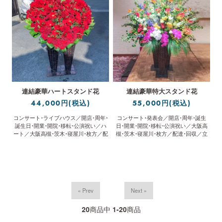
連結豪華ハートスタンド花
連結豪華特大スタンド花
44,000円(税込)
55,000円(税込)
コンサート・ライブハウス／開店・周年・
コンサート・発表会／開店・周年・誕生
誕生日・開業・開院・移転・公演祝い／ハ
日・開業・開院・移転・公演祝い／大阪高
ート／大阪高槻・茨木・寝屋川・枚方／配
槻・茨木・寝屋川・枚方／配達・回収／立
達・回収／立札無料
札無料
« Prev
Next »
20
商品中
1-20
商品