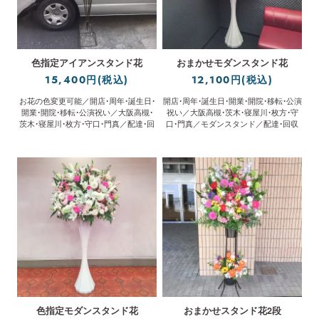
色指定アイアンスタンド花
おまかせモダンスタンド花
15,400円(税込)
12,100円(税込)
お花の色変更可能／開店・周年・誕生日・
開店・周年・誕生日・開業・開院・移転・公演
開業・開院・移転・公演祝い／大阪高槻・
祝い／大阪高槻・茨木・寝屋川・枚方・守
茨木・寝屋川・枚方・守口・門真／配達・回
口・門真／モダンスタンド／配達・回収
収／立札無料
／立札無料
色指定モダンスタンド花
おまかせスタンド花2段