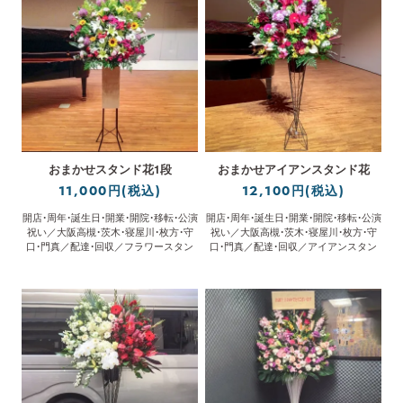
おまかせスタンド花1段
おまかせアイアンスタンド花
11,000円(税込)
12,100円(税込)
開店・周年・誕生日・開業・開院・移転・公演
開店・周年・誕生日・開業・開院・移転・公演
祝い／大阪高槻・茨木・寝屋川・枚方・守
祝い／大阪高槻・茨木・寝屋川・枚方・守
口・門真／配達・回収／フラワースタン
口・門真／配達・回収／アイアンスタン
ド／立札無料
ド／立札無料