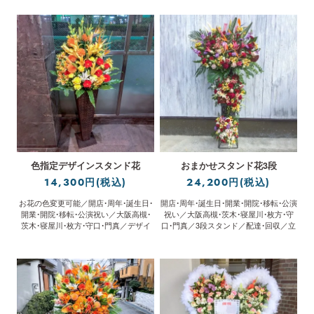
色指定デザインスタンド花
おまかせスタンド花3段
14,300円(税込)
24,200円(税込)
お花の色変更可能／開店・周年・誕生日・
開店・周年・誕生日・開業・開院・移転・公演
開業・開院・移転・公演祝い／大阪高槻・
祝い／大阪高槻・茨木・寝屋川・枚方・守
茨木・寝屋川・枚方・守口・門真／デザイ
口・門真／3段スタンド／配達・回収／立
ン／配達・回収／立札無料
札無料