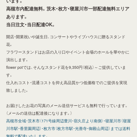
います。
高槻市内配達無料。茨木・枚方・寝屋川市一部配達無料エリア
あります。
当日注文・当日配達OK。
開店・開業祝いや誕生日、コンサートやライブハウスに贈るスタンド
花。
フラワースタンドはお店の入り口やイベント会場のホールを華やかに
演出します。
flower potでは、そんなスタンド花を9,350円（税込）～ご提供していま
す。
仕入れコスト・流通コストを抑え高品質かつ低価格でのご提供を実現
致しました。
お届けしたお花の写真のメール送信サービスも無料で行っています。
（メールの送信は配達後になります。）
高槻市全域・茨木市（171号線周辺豊川・宿久庄より南側）・寝屋川市（寝屋
川市駅・香里園周辺）・枚方市（枚方市駅・光善寺・御殿山周辺）までは送料
無料で配達いたします。