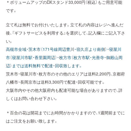
＊ボリュームアップのDXスタンド33,000円（税込）もご用意可能
です。
立て札は無料でお付けいたします。立て札の内容はレジへ進んだ
後、『ギフトサービスを利用する』を選択して、記入欄にご記入下さ
い。
高槻市全域・茨木市（171号線周辺豊川・宿久庄より南側）・寝屋川
市（寝屋川市駅・香里園周辺）・枚方市（枚方市駅・光善寺・御殿山周
辺）までは送料無料で配達・回収致します。
茨木市・寝屋川市・枚方市のその他のエリアは送料2,200円、京都府
八幡市・長岡京市は送料3,300円で配達・回収可能です。
大阪市内やその他大阪府内も配達可能な場合がありますので、詳
しくはお問い合わせ下さい。
＊百合の花は開花までにお時間がかかりますので、1週間前までに
はご注文をお願い致します。